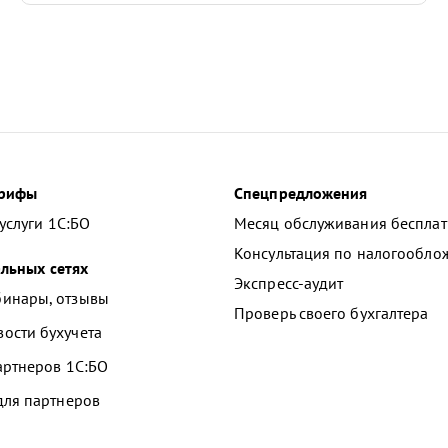
арифы
Спецпредложения
услуги 1С:БО
Месяц обслуживания беспла
Консультация по налогообл
льных сетях
Экспресс-аудит
инары, отзывы
Проверь своего бухгалтера
ости бухучета
артнеров
1С:БО
для партнеров