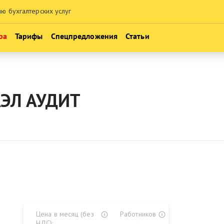
ию бухгалтерских услуг
ра
Тарифы
Спецпредложения
Статьи
Консультация по НДС и реформе 2026
Месяц обслуживания бесплатно
АЭЛ АУДИТ
Консультация по налогообложению
Экспресс-аудит учета
Проверь своего бухгалтера
Цена в месяц (без
Работников
НДС):