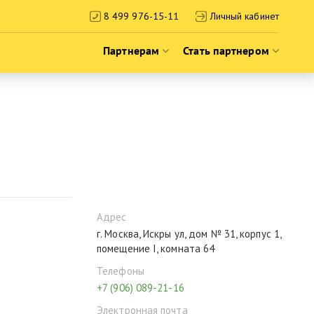
8 499 976-15-11
Личный кабинет
Партнерам
Стать партнером
Новости франшизы
О франшизе
Блог про наши технологии
Истории успеха
Обучение и сообщество
Подать заявку на франшизу
Календарь мероприятий
Вебинары о франшизе
Адрес
г. Москва, Искры ул, дом № 31, корпус 1,
помещение I, комната 64
Телефоны
+7 (906) 089-21-16
Электронная почта