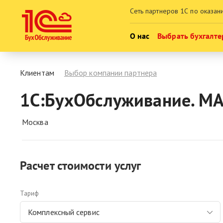
Сеть партнеров 1С по оказан
О нас
Выбрать бухгалте
Кто мы
Клиентам
Выбор компании партнера
Новости
1С:БухОбслуживание. М
Карьера в 1СБО
Москва
Контакты
Расчет стоимости услуг
Тариф
Комплексный сервис