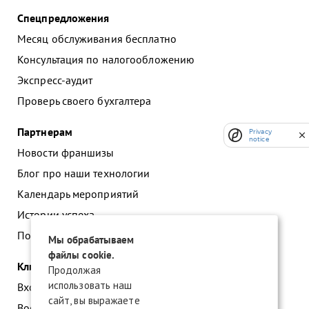
Спецпредложения
Месяц обслуживания бесплатно
Консультация по налогообложению
Экспресс-аудит
Проверь своего бухгалтера
Партнерам
Privacy
notice
Новости франшизы
Блог про наши технологии
Календарь мероприятий
Истории успеха
Подать заявку на франшизу
Мы обрабатываем
файлы cookie.
Клиентам
Продолжая
использовать наш
Вход в личный кабинет
сайт, вы выражаете
Восстановление доступа к сервису 1С:БО