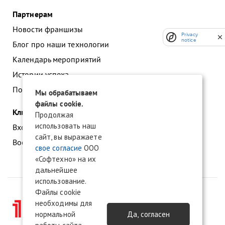
Партнерам
Новости франшизы
Privacy
notice
Блог про наши технологии
Календарь мероприятий
Истории успеха
Подать заявку на франшизу
Мы обрабатываем
файлы cookie.
Клиентам
Продолжая
использовать наш
Вход в личный кабинет
сайт, вы выражаете
Восстановление доступа к сервису 1С:БО
свое согласие
ООО
«Софтехно» на их
дальнейшее
использование.
Файлы cookie
необходимы для
нормальной
Да, согласен