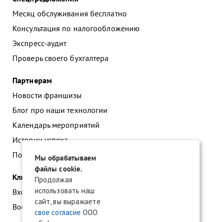
Месяц обслуживания бесплатно
Консультация по налогообложению
Экспресс-аудит
Проверь своего бухгалтера
Партнерам
Новости франшизы
Блог про наши технологии
Календарь мероприятий
Истории успеха
Подать заявку на франшизу
Мы обрабатываем
файлы cookie.
Клиентам
Продолжая
использовать наш
Вход в личный кабинет
сайт, вы выражаете
Восстановление доступа к сервису 1С:БО
свое согласие
ООО