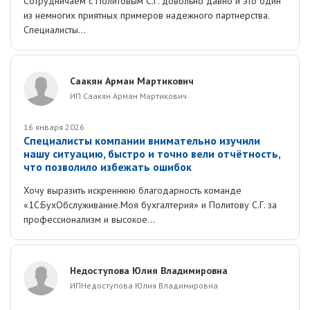
Сотрудничаем с Политовым С.Г. довольно давно и это один
из немногих приятных примеров надежного партнерства.
Специалисты...
Саакян Арман Мартикович
ИП Саакян Арман Мартикович
16 января 2026
Специалисты компании внимательно изучили
нашу ситуацию, быстро и точно вели отчётность,
что позволило избежать ошибок
Хочу выразить искреннюю благодарность команде
«1С:БухОбслуживание.Моя бухгалтерия» и Политову С.Г. за
профессионализм и высокое...
Недоступова Юлия Владимировна
ИПНедоступова Юлия Владимировна