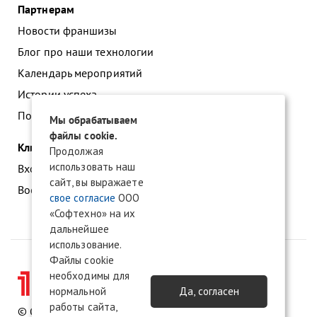
Партнерам
Новости франшизы
Блог про наши технологии
Календарь мероприятий
Истории успеха
Подать заявку на франшизу
Мы обрабатываем
файлы cookie.
Клиентам
Продолжая
использовать наш
Вход в личный кабинет
сайт, вы выражаете
Восстановление доступа к сервису 1С:БО
свое согласие
ООО
«Софтехно» на их
дальнейшее
использование.
Файлы cookie
необходимы для
нормальной
Да, согласен
работы сайта,
© ООО «Софтехно» Все права защищены.