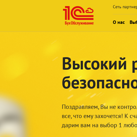
Сеть партне
О нас
Выб
Кто мы
Новости
Высокий 
Карьера в
безопасно
Контакты
Поздравляем, Вы не контрол
все, что ему захочется! К 
дарим вам на выбор 1 любо