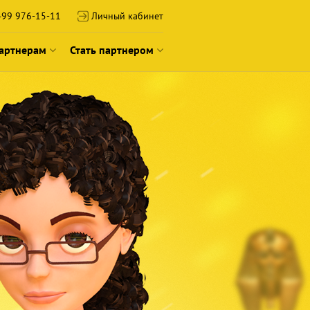
99 976-15-11
Личный кабинет
артнерам
Стать партнером
2026
 франшизы
О франшизе
технологии
Истории успеха
ию
сообщество
Подать заявку на франшизу
ероприятий
Вебинары о франшизе