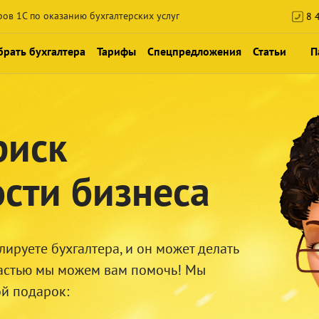
ров 1С по оказанию бухгалтерских услуг
8 4
рать бухгалтера
Тарифы
Спецпредложения
Статьи
П
Консультация по НДС и реформе 
Новости
Месяц обслуживания бесплатно
Блог про наши 
риск
 1СБО
Консультация по налогообложен
Обучение и 
сти бизнеса
Экспресс-аудит учета
Календарь м
Проверь своего бухгалтера
ируете бухгалтера, и он может делать
счастью мы можем вам помочь! Мы
й подарок: