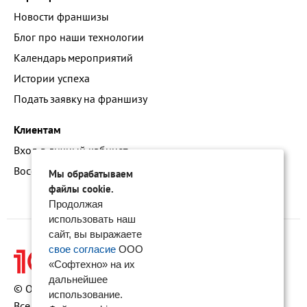
Новости франшизы
Блог про наши технологии
Календарь мероприятий
Истории успеха
Подать заявку на франшизу
Клиентам
Вход в личный кабинет
Восстановление доступа к сервису 1С:БО
Мы обрабатываем
файлы cookie.
Продолжая
использовать наш
сайт, вы выражаете
свое согласие
ООО
«Софтехно» на их
дальнейшее
© ООО «Софтехно» Все права защищены.
использование.
Все торговые марки являются собственностью их