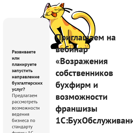
Приглашаем на
вебинар
Развиваете
или
«Возражения
планируете
собственников
запустить
направление
бухфирм и
бухгалтерских
услуг?
возможности
Предлагаем
рассмотреть
франшизы
возможности
ведения
1С:БухОбслуживан
бизнеса по
стандарту
фирмы 1С