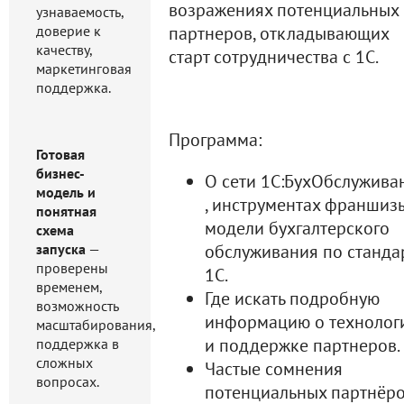
возражениях потенциальных
узнаваемость,
доверие к
партнеров, откладывающих
качеству,
старт сотрудничества с 1С.
маркетинговая
поддержка.
Программа:
Готовая
бизнес-
О сети 1С:БухОбслужива
модель и
, инструментах франшиз
понятная
модели бухгалтерского
схема
запуска
—
обслуживания по станда
проверены
1С.
временем,
Где искать подробную
возможность
информацию о технолог
масштабирования,
и поддержке партнеров.
поддержка в
сложных
Частые сомнения
вопросах.
потенциальных партнёро