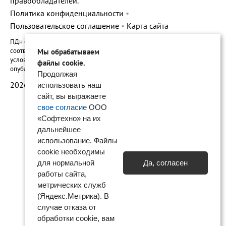
правообладателей.
Политика конфиденциальности
•
Пользовательское соглашение
•
Карта сайта
ПДн опубликованы на сайте при наличии правовых оснований в
соответствии с ч.1 ст.6 и ст. 10.1 152-ФЗ. Субъектами установлены
Мы обрабатываем
условия и запреты на обработку неограниченным кругом лиц
файлы cookie.
опубликованных персональных данных
Продолжая
2026 © ООО «Софтехно»
использовать наш
сайт, вы выражаете
свое согласие
ООО
«Софтехно» на их
дальнейшее
использование. Файлы
cookie необходимы
для нормальной
Да, согласен
работы сайта,
метрических служб
(Яндекс.Метрика). В
случае отказа от
обработки cookie, вам