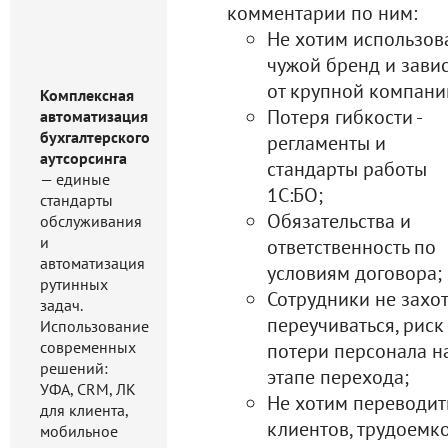
комментарии по ним:
Не хотим использов
чужой бренд и завис
от крупной компани
Комплексная
Потеря гибкости -
автоматизация
бухгалтерского
регламенты и
аутсорсинга
стандарты работы
— единые
1С:БО;
стандарты
Обязательства и
обслуживания
и
ответственность по
автоматизация
условиям договора;
рутинных
Сотрудники не захот
задач.
переучиваться, риск
Использование
современных
потери персонала н
решений:
этапе перехода;
УФА, CRM, ЛК
Не хотим переводит
для клиента,
клиентов, трудоемко
мобильное