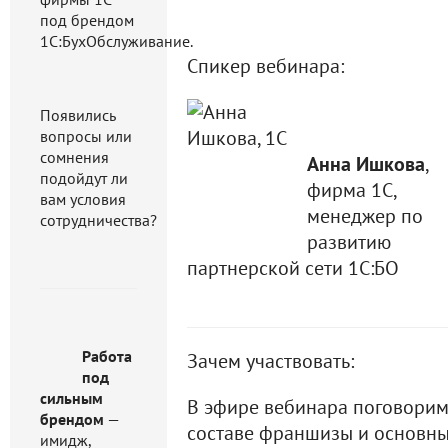
под брендом
1С:БухОбслуживание.
Спикер вебинара:
Появились
вопросы или
сомнения
Анна Ишкова
,
подойдут ли
фирма 1С,
вам условия
менеджер по
сотрудничества?
развитию
партнерской сети 1С:БО
Работа
Зачем участвовать:
под
сильным
В эфире вебинара поговорим
брендом
—
составе франшизы и основн
имидж,