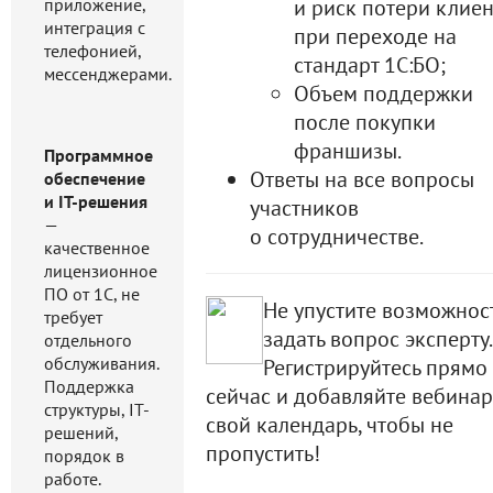
приложение,
и риск потери клие
интеграция с
при переходе на
телефонией,
стандарт 1С:БО;
мессенджерами.
Объем поддержки
после покупки
франшизы.
Программное
Ответы на все вопросы
обеспечение
и IT-решения
участников
—
о сотрудничестве.
качественное
лицензионное
ПО от 1С, не
Не упустите возможнос
требует
задать вопрос эксперту.
отдельного
обслуживания.
Регистрируйтесь прямо
Поддержка
сейчас и добавляйте вебинар
структуры, IT-
свой календарь, чтобы не
решений,
пропустить!
порядок в
работе.