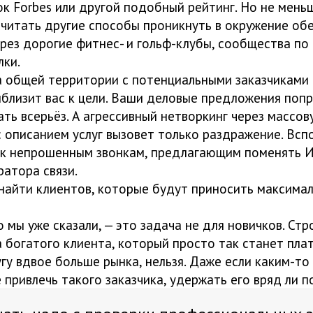
ок Forbes или другой подобный рейтинг. Но не мень
читать другие способы проникнуть в окружение об
рез дорогие фитнес- и гольф-клубы, сообщества по
лки.
на общей территории с потенциальными заказчиками
иблизит вас к цели. Ваши деловые предложения поп
ть всерьёз. А агрессивный нетворкинг через массов
с описанием услуг вызовет только раздражение. Всп
 к непрошенным звонкам, предлагающим поменять 
атора связи.
 найти клиентов, которые будут приносить максима
о мы уже сказали, — это задача не для новичков. Стр
 богатого клиента, который просто так станет пла
гу вдвое больше рынка, нельзя. Даже если каким-т
привлечь такого заказчика, удержать его вряд ли п