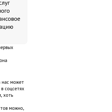
слуг
вого
ансовое
тацию
первых
 она
з нас может
 в соцсетях
, хоть
нтов можно,