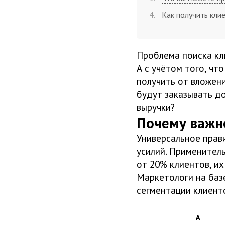
Как получить кли
Проблема поиска кл
А с учётом того, чт
получить от вложен
будут заказывать д
выручки?
Почему важн
Универсальное прави
усилий. Применитель
от 20% клиентов, и
Маркетологи на баз
сегментации клиент
A