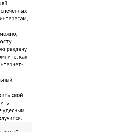
шей
еспеченных
 интересам,
 можно,
росту
ую раздачу
омните, как
Интернет-
льный
оить свой
тить
о чудесным
олучится.