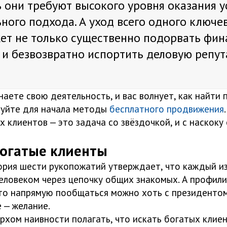
ь они требуют высокого уровня оказания у
ного подхода. А уход всего одного ключе
ет не только существенно подорвать фин
 и безвозвратно испортить деловую репу
наете свою деятельность, и вас волнует, как найти 
буйте для начала методы
бесплатного продвижения
.
 клиентов — это задача со звёздочкой, и с наскоку
богатые клиенты
ория шести рукопожатий утверждает, что каждый и
еловеком через цепочку общих знакомых. А профили
то напрямую пообщаться можно хоть с президентом
е — желание.
рхом наивности полагать, что искать богатых клие