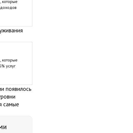
, которые
 доходов
луживания
, которые
5% услуг
ии появилось
уровни
я самые
ами