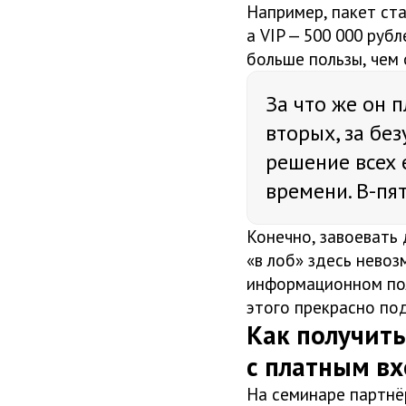
Например, пакет ста
а VIP — 500 000 рубл
больше пользы, чем 
За что же он 
вторых, за бе
решение всех 
времени. В-пя
Конечно, завоевать 
«в лоб» здесь невоз
информационном пол
этого прекрасно по
Как получить
с платным в
На семинаре партнёр