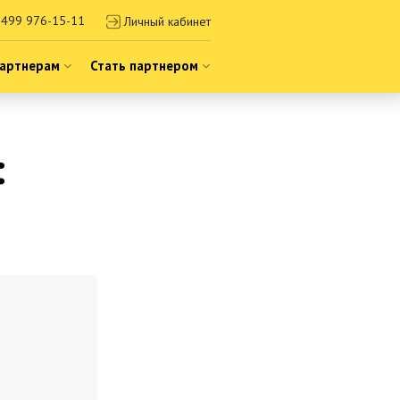
499 976-15-11
Личный кабинет
артнерам
Стать партнером
: