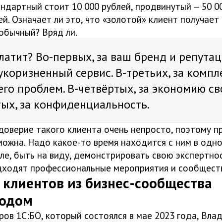
ндартный стоит 10 000 рублей, продвинутый — 50 00
ей. Означает ли это, что «золотой» клиент получает 
обычный? Вряд ли.
платит? Во-первых, за ваш бренд и репутац
зукоризненный сервис. В-третьих, за комп
его проблем. В-четвёртых, за экономию св
тых, за конфиденциальность.
доверие такого клиента очень непросто, поэтому п
можна. Надо какое-то время находится с ним в одн
е, быть на виду, демонстрировать свою экспертнос
дходят профессиональные мероприятия и сообщест
 клиентов из бизнес-сообщества
ходом
ов 1С:БО, который состоялся в мае 2023 года, Вла