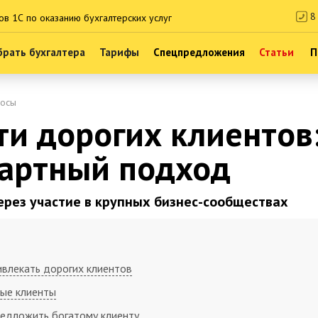
8 
ов 1С по оказанию бухгалтерских услуг
рать бухгалтера
Тарифы
Спецпредложения
Статьи
П
росы
ти дорогих клиентов
артный подход
рез участие в крупных бизнес-сообществах
влекать дорогих клиентов
тые клиенты
едложить богатому клиенту