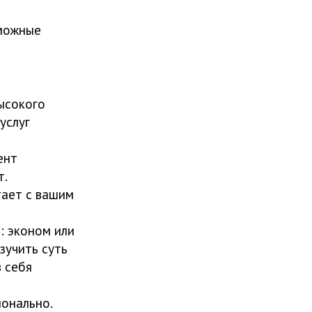
зможные
ысокого
услуг
ент
т.
тает с вашим
: эконом или
зучить суть
в себя
ионально.