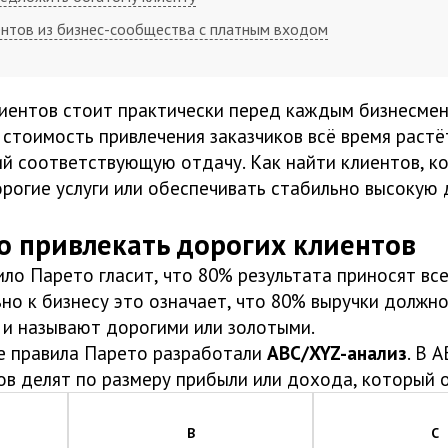
ентов из бизнес-сообщества с платным входом
иентов стоит практически перед каждым бизнесмен
о стоимость привлечения заказчиков всё время растё
ий соответствующую отдачу. Как найти клиентов, к
орогие услуги или обеспечивать стабильно высокую
о привлекать дорогих клиентов
ло Парето гласит, что 80% результата приносят вс
но к бизнесу это означает, что 80% выручки должн
х и называют дорогими или золотыми.
е правила Парето разработали
ABC/XYZ-анализ
. В 
ов делят по размеру прибыли или дохода, который 
B
C