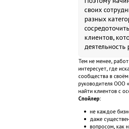
Поэтому начин
своих сотрудн
разных катего
сосредоточит
клиентов, кот
деятельность 
Тем не менее, работ
интересует, где иск
сообщества в своём
руководителя ООО «
найти клиентов с о
Спойлер
:
не каждое бизн
даже существен
вопросом, как 