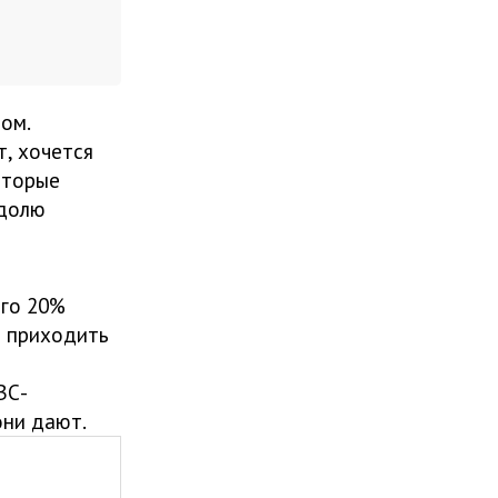
ом.
т, хочется
оторые
 долю
его 20%
о приходить
АВС-
они дают.