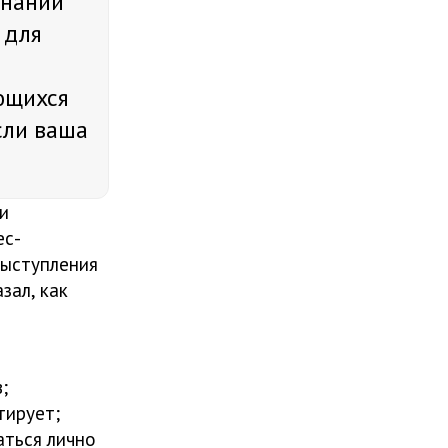
знаний
 для
ющихся
сли ваша
и
ес-
выступления
зал, как
;
тирует;
аться лично