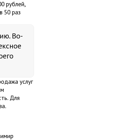
0 рублей,
в 50 раз
ию. Во-
лексное
оего
родажа услуг
ом
ть. Для
ва.
димир