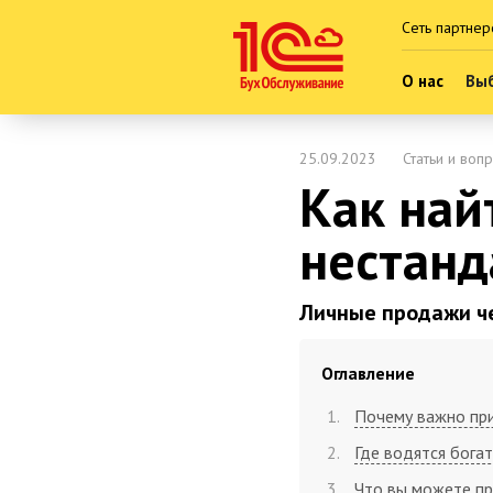
Сеть партнер
О нас
Выб
25.09.2023
Статьи и воп
Как най
нестанд
Личные продажи че
Оглавление
Почему важно при
Где водятся бога
Что вы можете пр