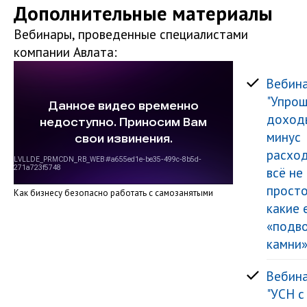
Дополнительные материалы
Вебинары, проведенные специалистами
компании Авлата:
Вебин
"Упро
доход
минус
расхо
всё не
просто
Как бизнесу безопасно работать с самозанятыми
какие 
«подв
камни»
Вебин
"УСН с