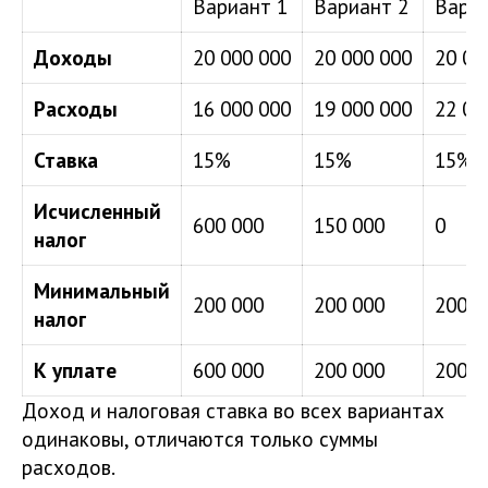
Вариант 1
Вариант 2
Вариа
Доходы
20 000 000
20 000 000
20 00
Расходы
16 000 000
19 000 000
22 00
Ставка
15%
15%
15%
Исчисленный
600 000
150 000
0
налог
Минимальный
200 000
200 000
200 0
налог
К уплате
600 000
200 000
200 0
Доход и налоговая ставка во всех вариантах
одинаковы, отличаются только суммы
расходов.