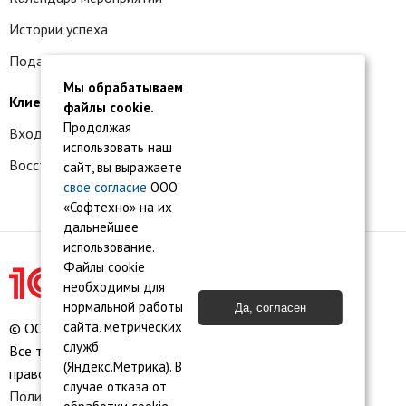
Истории успеха
Подать заявку на франшизу
Мы обрабатываем
Клиентам
файлы cookie.
Продолжая
Вход в личный кабинет
использовать наш
Восстановление доступа к сервису 1С:БО
сайт, вы выражаете
свое согласие
ООО
«Софтехно» на их
дальнейшее
использование.
Файлы cookie
необходимы для
нормальной работы
Да, согласен
сайта, метрических
© ООО «Софтехно» Все права защищены.
служб
Все торговые марки являются собственностью их
(Яндекс.Метрика). В
правообладателей.
случае отказа от
Политика конфиденциальности
•
Пользовательское