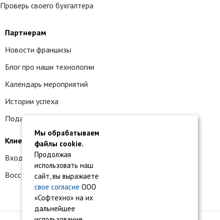
Проверь своего бухгалтера
Партнерам
Новости франшизы
Блог про наши технологии
Календарь мероприятий
Истории успеха
Подать заявку на франшизу
Мы обрабатываем
Клиентам
файлы cookie.
Продолжая
Вход в личный кабинет
использовать наш
Восстановление доступа к сервису 1С:БО
сайт, вы выражаете
свое согласие
ООО
«Софтехно» на их
дальнейшее
использование.