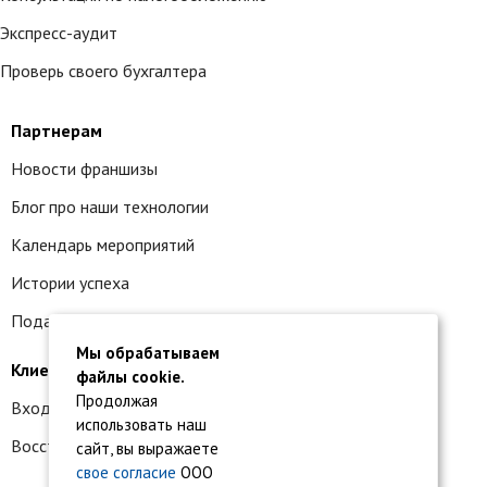
Экспресс-аудит
Проверь своего бухгалтера
Партнерам
Новости франшизы
Блог про наши технологии
Календарь мероприятий
Истории успеха
Подать заявку на франшизу
Мы обрабатываем
Клиентам
файлы cookie.
Продолжая
Вход в личный кабинет
использовать наш
Восстановление доступа к сервису 1С:БО
сайт, вы выражаете
свое согласие
ООО