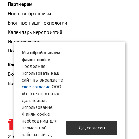
Партнерам
Новости франшизы
Блог про наши технологии
Календарь мероприятий
Истории успеха
Подать заявку на франшизу
Мы обрабатываем
файлы cookie.
Клиентам
Продолжая
использовать наш
Вход в личный кабинет
сайт, вы выражаете
Восстановление доступа к сервису 1С:БО
свое согласие
ООО
«Софтехно» на их
дальнейшее
использование.
Файлы cookie
необходимы для
нормальной
Да, согласен
работы сайта,
© ООО «Софтехно» Все права защищены.