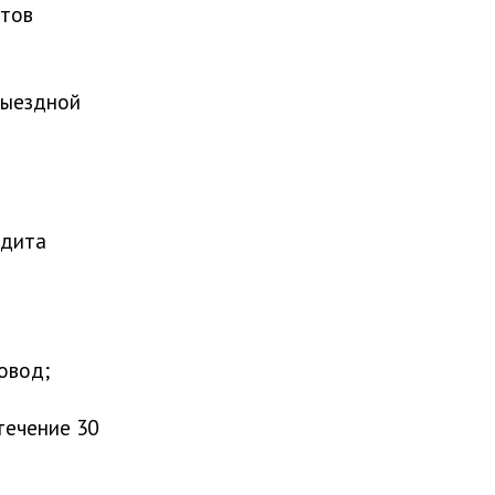
нтов
выездной
удита
овод;
течение 30