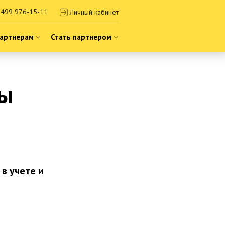
499 976-15-11
Личный кабинет
артнерам
Стать партнером
зы
в учете и