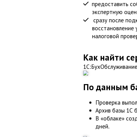
предоставить со
экспертную оценк
сразу после под
восстановление 
налоговой прове
Как найти се
1С:БухОбслуживание
По данным б
Проверка выпол
Архив базы 1С 
В «облаке» соз
дней.