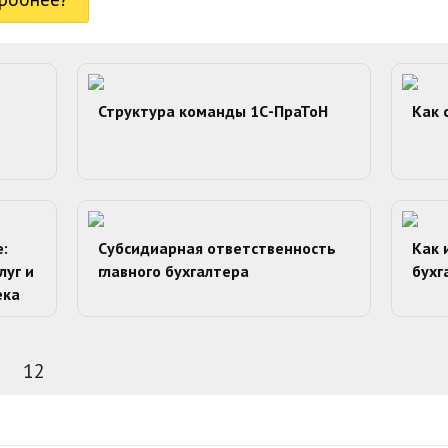
в
Структура команды 1С-ПраТоН
Как 
:
Cубсидиарная ответственность
Как 
луг и
главного бухгалтера
бухг
ека
12