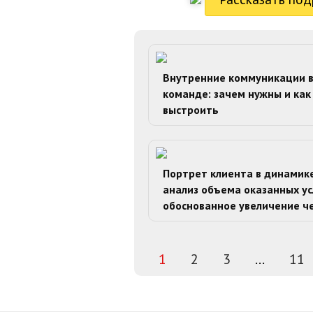
Внутренние коммуникации 
команде: зачем нужны и как
выстроить
Портрет клиента в динамике
анализ объема оказанных ус
обоснованное увеличение ч
1
2
3
...
11