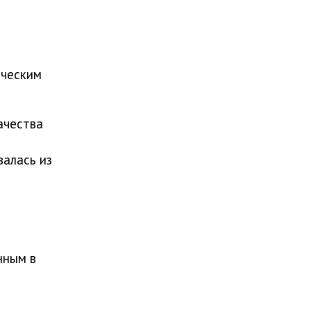
ическим
ачества
валась из
нным в