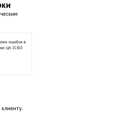
рки
ическим
ских ошибок в
ике ЦА 1С:БО
 клиенту.