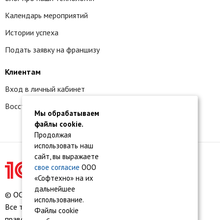
Календарь мероприятий
Истории успеха
Подать заявку на франшизу
Клиентам
Вход в личный кабинет
Восстановление доступа к сервису 1С:БО
Мы обрабатываем
файлы cookie.
Продолжая
использовать наш
сайт, вы выражаете
свое согласие
ООО
«Софтехно» на их
дальнейшее
© ООО «Софтехно» Все права защищены.
использование.
Все торговые марки являются собственностью их
Файлы cookie
правообладателей.