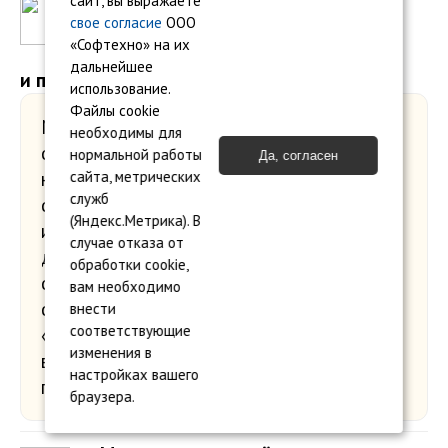
Кто будет оформлять наши
сайт, вы выражаете
свое согласие
ООО
первичные документы: акты,
«Софтехно» на их
накладные, счета, счета-фактуры
дальнейшее
и прочее?
использование.
Файлы cookie
Мы рекомендуем своим клиентам
необходимы для
самостоятельно выписывать акты и
нормальной работы
Да, согласен
накладные по реализации, оформлять
сайта, метрических
служб
счета и счета-фактуры. Для этого можно
(Яндекс.Метрика). В
использовать облачную программу1С,
случае отказа от
доступ ккоторой предоставляется в
обработки cookie,
составе тарифа или свою учетную
вам необходимо
систему. При необходимости партнеры
внести
соответствующие
«1С:БО» консультируют клиентов по всем
изменения в
вопросам, связанным с оформлением
настройках вашего
первичных документов.
браузера.