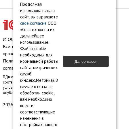
Продолжая
использовать наш
сайт, вы выражаете
свое согласие
ООО
«Софтехно» на их
дальнейшее
© ООО «Софтехно» Все права защищены.
использование.
Все торговые марки являются собственностью их
Файлы cookie
правообладателей.
необходимы для
Политика конфиденциальности
•
Пользовательское
нормальной работы
Да, согласен
сайта, метрических
соглашение
•
Карта сайта
служб
ПДн опубликованы на сайте при наличии правовых оснований в
(Яндекс.Метрика). В
соответствии с ч.1 ст.6 и ст. 10.1 152-ФЗ. Субъектами установлены
случае отказа от
условия и запреты на обработку неограниченным кругом лиц
опубликованных персональных данных
обработки cookie,
вам необходимо
2026 © ООО «Софтехно»
внести
соответствующие
изменения в
настройках вашего