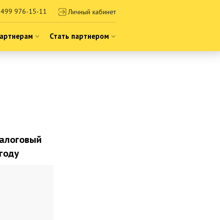
499 976-15-11
Личный кабинет
артнерам
Стать партнером
налоговый
году