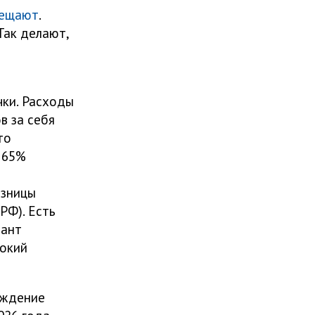
мещают
.
Так делают,
чки. Расходы
в за себя
то
 65%
азницы
РФ). Есть
иант
сокий
ождение