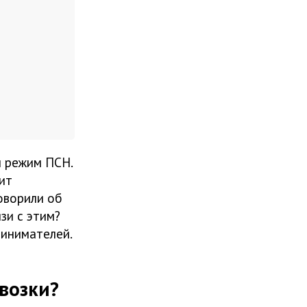
ы режим ПСН.
ит
оворили об
зи с этим?
ринимателей.
евозки?