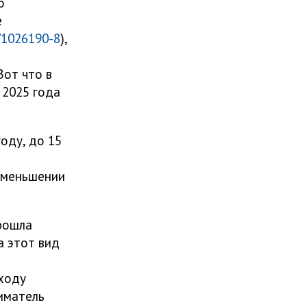
о
е
l/1026190-8
),
Вот что в
 2025 года
оду, до 15
 уменьшении
прошла
а этот вид
оходу
ниматель