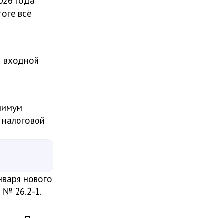
026 года
тоге всё
ь входной
нимум
о налоговой
нваря нового
 № 26.2-1.