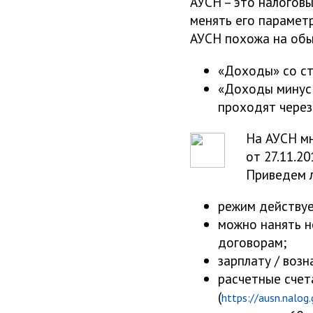
АУСН – это налоговы
менять его парамет
АУСН похожа на обы
«Доходы» со ст
«Доходы минус 
проходят через
На АУСН мн
от 27.11.2
Приведем 
режим действуе
можно нанять н
договорам;
зарплату / воз
расчетные счет
(
https://ausn.nalog.