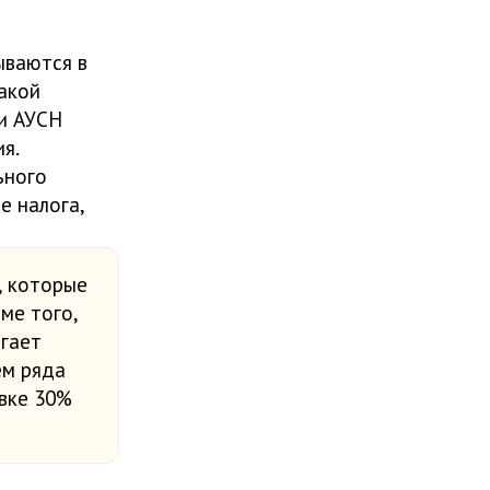
ываются в
какой
 и АУСН
я.
ьного
е налога,
, которые
ме того,
гает
ем ряда
авке 30%