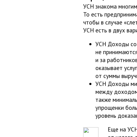
УСН знакома многим
То есть предпринима
чтобы в случае «сле
УСН есть в двух вар
УСН Доходы со 
не принимаются
и за работнико
оказывает услу
от суммы выруч
УСН Доходы мин
между доходом 
также минималь
упрощенки боль
уровень доказа
Еще на УСН