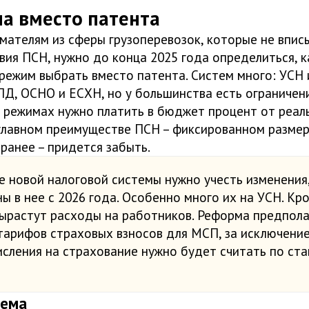
а вместо патента
ателям из сферы грузоперевозок, которые не впис
вия ПСН, нужно до конца 2025 года определиться, 
режим выбрать вместо патента. Систем много: УСН
ПД, ОСНО и ЕСХН, но у большинства есть ограничени
х режимах нужно платить в бюджет процент от реал
главном преимуществе ПСН – фиксированном размер
ранее – придется забыть.
ре новой налоговой системы нужно учесть изменения
ы в нее с 2026 года. Особенно много их на УСН. Кро
ырастут расходы на работников. Реформа предпола
тарифов страховых взносов для МСП, за исключени
числения на страхование нужно будет считать по ст
тема