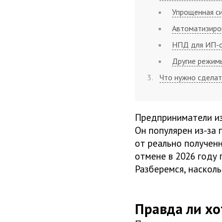
Упрощенная с
Автоматизиро
НПД для ИП-
Другие режим
Что нужно сделат
Предприниматели из
Он популярен из-за 
от реально получен
отмене в 2026 году 
Разберемся, насколь
Правда ли хо