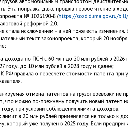
у грузов автомобильным транспортом действительн
ть. Эта поправка даже прошла первое чтение в ход
опроекта № 1026190-8 (
https://sozd.duma.gov.ru/bil
алоговой реформой 2.0.
е стала исключением – в ней тоже есть изменения. 
чательный текст законопроекта, который 20 ноября
ие:
а дохода по ПСН с 60 млн до 20 млн рублей в 2026 г
27 году, до 10 млн рублей в 2028 году и далее;
НК РФ правила о пересчете стоимости патента при
казателя.
ланируемая отмена патентов на грузоперевозки не 
ет, что можно по-прежнему получить новый патент н
6 году, при условии соблюдения лимита доходов.
: лимит в 20 млн рублей применяется не только к д
ому, который уже получен в 2025 году. Если предпри