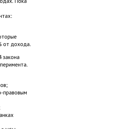
годах. Пока
нтах:
которые
% от дохода.
4 закона
сперимента.
ов;
о-правовым
;
анках