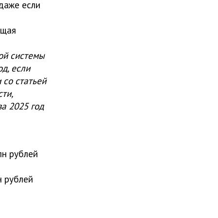
 даже если
ющая
ой системы
д, если
 со статьей
ти,
а 2025 год
лн рублей
н рублей