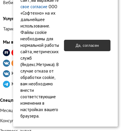
сайт, вы выражаете
Вебинары для клиентов
свое согласие
ООО
«Софтехно» на их
Услуги и тарифы
дальнейшее
использование.
Тарифы на услуги 1С:БО
Файлы cookie
необходимы для
Мы в социальных сетях
нормальной работы
Да, согласен
сайта, метрических
Вебинары, отзывы
служб
Новости бухучета
(Яндекс.Метрика). В
случае отказа от
Клуб партнеров
1С:БО
обработки cookie,
Канал для партнеров
вам необходимо
внести
соответствующие
Спецпредложения
изменения в
настройках вашего
Месяц обслуживания бесплатно
браузера.
Консультация по налогообложению
Экспресс-аудит