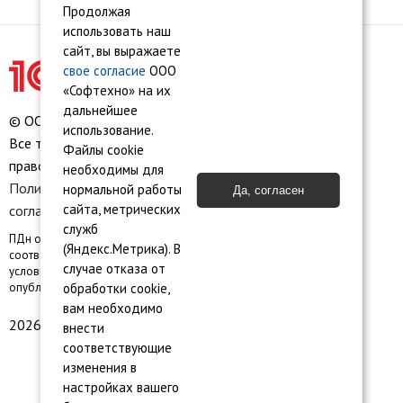
Продолжая
использовать наш
сайт, вы выражаете
свое согласие
ООО
«Софтехно» на их
дальнейшее
© ООО «Софтехно» Все права защищены.
использование.
Все торговые марки являются собственностью их
Файлы cookie
правообладателей.
необходимы для
Политика конфиденциальности
•
Пользовательское
нормальной работы
Да, согласен
сайта, метрических
соглашение
•
Карта сайта
служб
ПДн опубликованы на сайте при наличии правовых оснований в
(Яндекс.Метрика). В
соответствии с ч.1 ст.6 и ст. 10.1 152-ФЗ. Субъектами установлены
случае отказа от
условия и запреты на обработку неограниченным кругом лиц
обработки cookie,
опубликованных персональных данных
вам необходимо
2026 © ООО «Софтехно»
внести
соответствующие
изменения в
настройках вашего