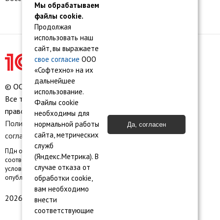
Мы обрабатываем
файлы cookie.
Продолжая
использовать наш
сайт, вы выражаете
свое согласие
ООО
«Софтехно» на их
дальнейшее
© ООО «Софтехно» Все права защищены.
использование.
Все торговые марки являются собственностью их
Файлы cookie
правообладателей.
необходимы для
Политика конфиденциальности
•
Пользовательское
нормальной работы
Да, согласен
сайта, метрических
соглашение
•
Карта сайта
служб
ПДн опубликованы на сайте при наличии правовых оснований в
(Яндекс.Метрика). В
соответствии с ч.1 ст.6 и ст. 10.1 152-ФЗ. Субъектами установлены
случае отказа от
условия и запреты на обработку неограниченным кругом лиц
обработки cookie,
опубликованных персональных данных
вам необходимо
2026 © ООО «Софтехно»
внести
соответствующие