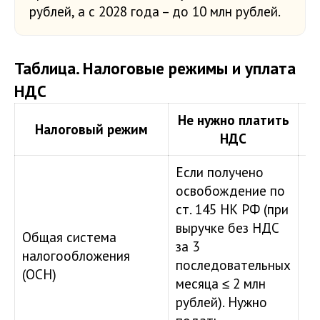
рублей, а с 2028 года – до 10 млн рублей.
Таблица. Налоговые режимы и уплата
НДС
Не нужно платить
Налоговый режим
НДС
п
Если получено
освобождение по
Пл
ст. 145 НК РФ (при
ор
выручке без НДС
Общая система
ИП
за 3
налогообложения
н
последовательных
(ОСН)
о
месяца ≤ 2 млн
от
рублей). Нужно
1