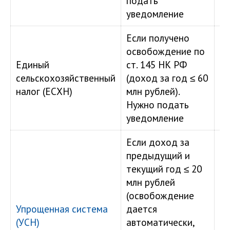
подать
уведомление
Если получено
освобождение по
Единый
ст. 145 НК РФ
сельскохозяйственный
(доход за год ≤ 60
налог (ЕСХН)
млн рублей).
Нужно подать
уведомление
Если доход за
предыдущий и
текущий год ≤ 20
Пл
млн рублей
ор
(освобождение
и 
Упрощенная система
дается
ко
(УСН)
автоматически,
п