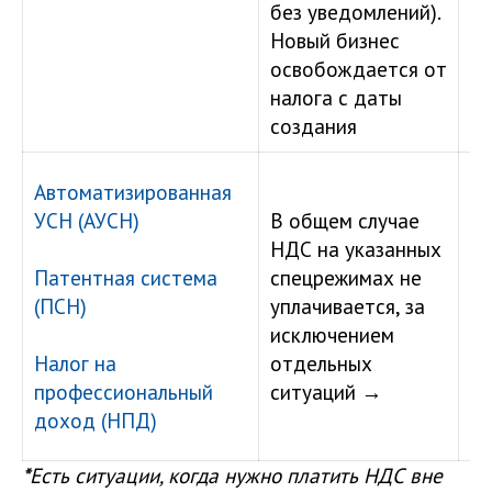
без уведомлений).
ил
Новый бизнес
го
освобождается от
ру
налога с даты
создания
С 
Автоматизированная
им
УСН (АУСН)
В общем случае
вы
НДС на указанных
сч
Патентная система
спецрежимах не
фа
(ПСН)
уплачивается, за
НД
исключением
в
Налог на
отдельных
ф
профессиональный
ситуаций →
на
доход (НПД)
аг
*
Есть ситуации, когда нужно платить НДС вне