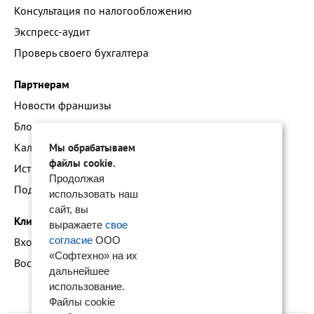
Консультация по налогообложению
Экспресс-аудит
Проверь своего бухгалтера
Партнерам
Новости франшизы
Блог про наши технологии
Календарь мероприятий
Мы обрабатываем
файлы cookie.
Истории успеха
Продолжая
Подать заявку на франшизу
использовать наш
сайт, вы
Клиентам
выражаете
свое
согласие
ООО
Вход в личный кабинет
«Софтехно» на их
Восстановление доступа к сервису 1С:БО
дальнейшее
использование.
Файлы cookie