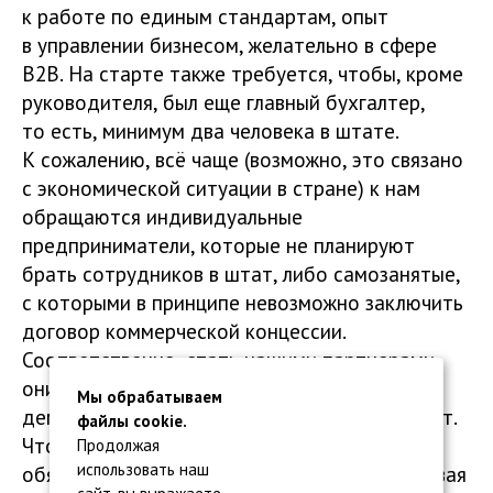
к работе по единым стандартам, опыт
в управлении бизнесом, желательно в сфере
В2В. На старте также требуется, чтобы, кроме
руководителя, был еще главный бухгалтер,
то есть, минимум два человека в штате.
К сожалению, всё чаще (возможно, это связано
с экономической ситуации в стране) к нам
обращаются индивидуальные
предприниматели, которые не планируют
брать сотрудников в штат, либо самозанятые,
с которыми в принципе невозможно заключить
договор коммерческой концессии.
Соответственно, стать нашими партнерами
они не смогут. И хотя порог входа у нас
Мы обрабатываем
демократичный, тем не менее, он существует.
файлы cookie.
Что касается демпинга — фирма «1С»
Продолжая
использовать наш
обязательно согласовывает
тарифы
, сравнивая