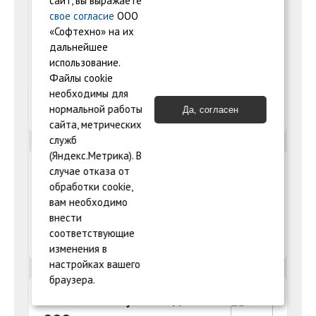
сайт, вы выражаете
Как работает патентная
свое согласие
ООО
система налогообложения
«Софтехно» на их
дальнейшее
Разбираем частые вопросы
использование.
предпринимателей по работе на патенте
Файлы cookie
(ПСН)
необходимы для
нормальной работы
Да, согласен
27.01.2026
сайта, метрических
служб
(Яндекс.Метрика). В
Что лучше: ООО или ИП?
случае отказа от
обработки cookie,
Сравнение плюсов и минусов для
вам необходимо
ООО и ИП, рекомендации
внести
соответствующие
29.01.2026
изменения в
настройках вашего
браузера.
Плюсы и минусы создания