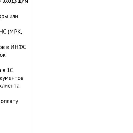
о входящим
оры или
НС (МРК,
сов в ИНФС
ок
а в 1С
окументов
клиента
 оплату