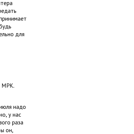
лтера
редать
 принимает
ибудь
ельно для
т МРК.
1 июля надо
о, у нас
вого раза
ы он,