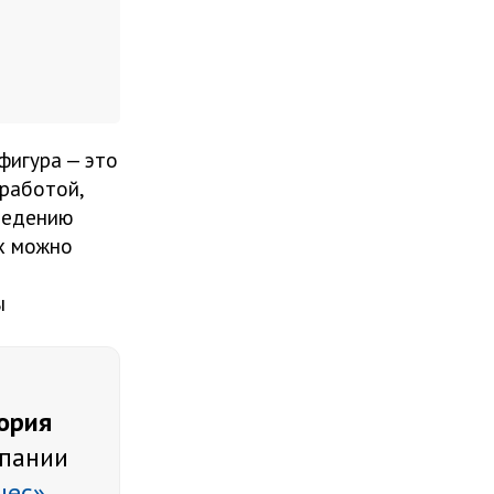
фигура — это
 работой,
введению
их можно
ы
ория
пании
нес»