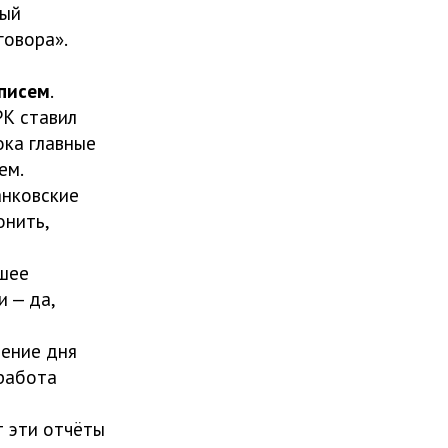
ный
говора».
 писем
.
РК ставил
ока главные
ем.
банковские
онить,
сшее
и — да,
чение дня
 работа
т эти отчёты