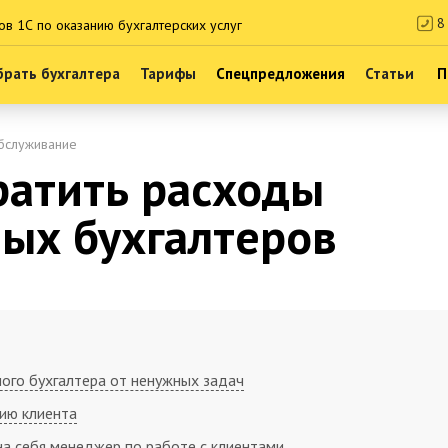
8 
ов 1С по оказанию бухгалтерских услуг
рать бухгалтера
Тарифы
Спецпредложения
Статьи
П
бслуживание
ратить расходы
ных бухгалтеров
ого бухгалтера от ненужных задач
ию клиента
на себя менеджер по работе с клиентами