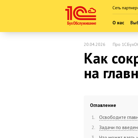
Сеть партнер
О нас
Выб
20.04.2026
Про 1С:БухО
Как сок
на глав
Оглавление
Освободите главн
Задачи по введен
Что может взять 