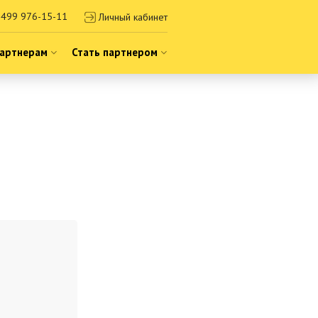
499 976-15-11
Личный кабинет
артнерам
Стать партнером