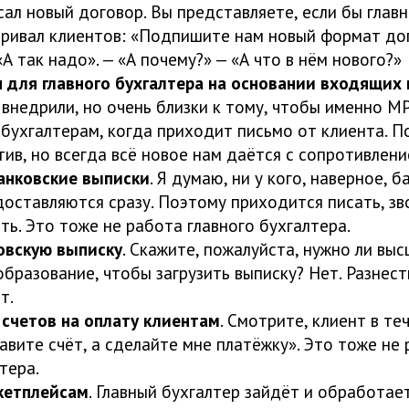
сал новый договор. Вы представляете, если бы глав
аривал клиентов: «Подпишите нам новый формат до
«А так надо». — «А почему?» — «А что в нём нового?»
 для главного бухгалтера на основании входящих
 внедрили, но очень близки к тому, чтобы именно М
 бухгалтерам, когда приходит письмо от клиента. П
тив, но всегда всё новое нам даётся с сопротивлени
анковские выписки
. Я думаю, ни у кого, наверное, 
доставляются сразу. Поэтому приходится писать, зв
ть. Это тоже не работа главного бухгалтера.
овскую выписку
. Скажите, пожалуйста, нужно ли вы
бразование, чтобы загрузить выписку? Нет. Разнест
т.
счетов на оплату клиентам
. Смотрите, клиент в те
авите счёт, а сделайте мне платёжку». Это тоже не
тера.
кетплейсам
. Главный бухгалтер зайдёт и обработае