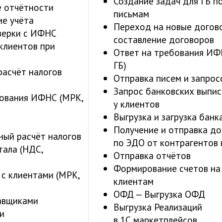
Создание задач для ГБ п
 отчётности
письмам
ие учёта
Переход на новые догов
верки с ИФНС
составление договоров
клиентов при
Ответ на требования ИФ
)
ГБ)
расчёт налогов
Отправка писем и запро
Запрос банковских выпис
бования ИФНС (МРК,
у клиентов
Выгрузка и загрузка банк
Получение и отправка д
ный расчёт налогов
по ЭДО от контрагентов 
тала (НДС,
Отправка отчётов
Формирование счетов на
с клиентами (МРК,
клиентам
ОФД — Выгрузка ОФД
тавщиками
Выгрузка Реализаций
и
в 1С маркетплейсов