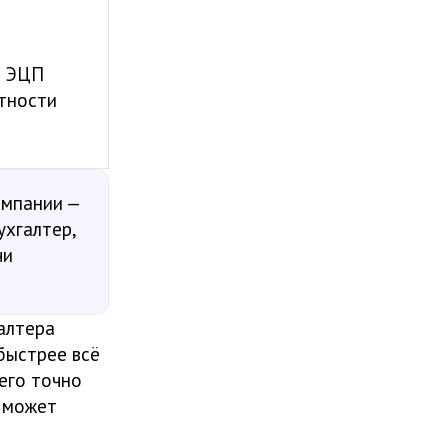
я ЭЦП
ётности
омпании —
ухгалтер,
чи
галтера
быстрее всё
его точно
е может