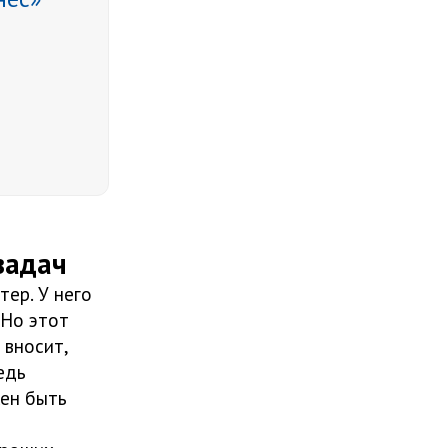
задач
тер. У него
 Но этот
 вносит,
едь
жен быть