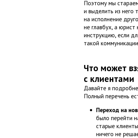
Поэтому мы стараем
и выделить из него 
на исполнение друг
не главбух, а юрист
инструкцию, если д
такой коммуникации
Что может вз
с клиентами
Давайте я подробне
Полный перечень ес
Переход на но
было перейти н
старые клиенты
ничего не решае