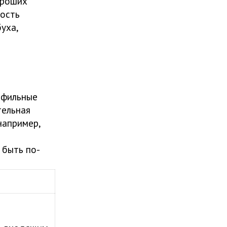
ороших
ность
уха,
офильные
тельная
например,
 быть по-