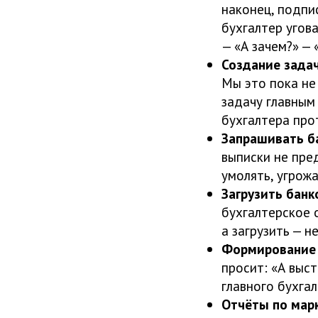
наконец, подпи
бухгалтер угов
— «А зачем?» — 
Создание задач
Мы это пока не
задачу главным
бухгалтера про
Запрашивать б
выписки не пре
умолять, угрожа
Загрузить банк
бухгалтерское о
а загрузить — не
Формирование 
просит: «А выст
главного бухгал
Отчёты по мар