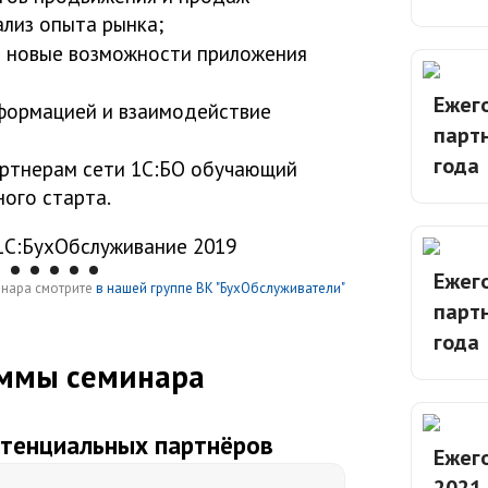
ализ опыта рынка;
 новые возможности приложения
Ежег
формацией и взаимодействие
партн
года
ртнерам сети 1С:БО обучающий
ого старта.
Ежег
инара смотрите
в нашей группе ВК "БухОбслуживатели"
партн
года
ммы семинара
отенциальных партнёров
Ежег