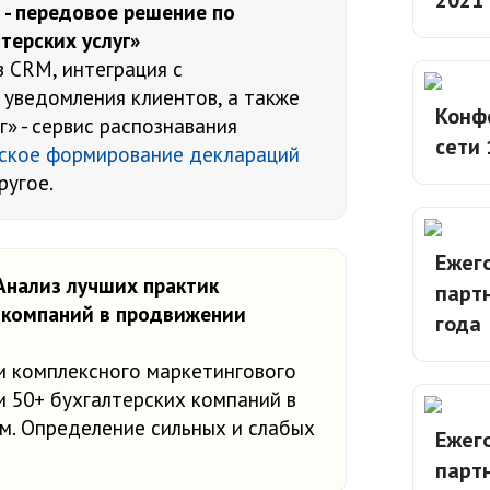
2021
 - передовое решение по
терских услуг»
 CRM, интеграция с
 уведомления клиентов, а также
Конф
г» - сервис распознавания
сети 
ское формирование деклараций
ругое.
Ежег
Анализ лучших практик
партн
 компаний в продвижении
года
и комплексного маркетингового
 50+ бухгалтерских компаний в
м. Определение сильных и слабых
Ежег
партн