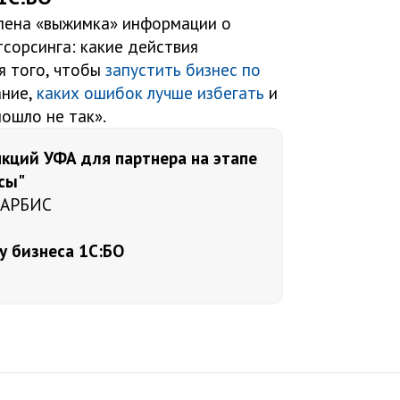
лена «выжимка» информации о
тсорсинга: какие действия
я того, чтобы
запустить бизнес по
ание,
каких ошибок лучше избегать
и
пошло не так».
кций УФА для партнера на этапе
сы"
, АРБИС
у бизнеса 1С:БО