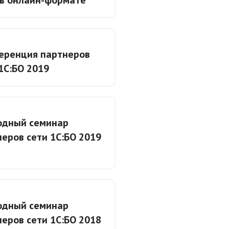
 в онлайн-формате
еренция партнеров
1С:БО 2019
одный семинар
еров сети 1С:БО 2019
одный семинар
еров сети 1С:БО 2018