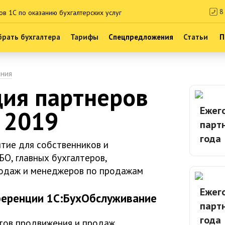
8 
ов 1С по оказанию бухгалтерских услуг
рать бухгалтера
Тарифы
Спецпредложения
Статьи
П
ания
ия партнеров
Ежег
 2019
партн
года
тие для собственников и
БО, главных бухгалтеров,
одаж и менеджеров по продажам
Ежег
ференции 1С:БухОбслуживание
партн
года
тов продвижения и продаж