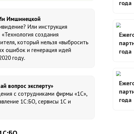
года
 Ии Имшинецкой
ивидение? Или инструкция
 «Технология создания
Ежег
теля, который нельзя «выбросить
партн
ых ошибок и генерация идей
года
2020 году.
Ежег
ай вопрос эксперту»
партн
ения с сотрудниками фирмы «1С»,
года
вление 1С:БО, сервисы 1С и
1С:БО