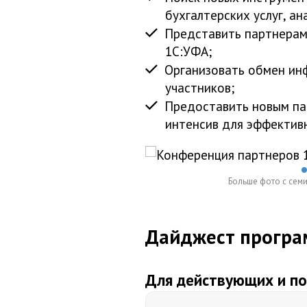
бухгалтерских услуг, ан
Представить партнерам
1С:УФА;
Организовать обмен ин
участников;
Предоставить новым па
интенсив для эффективн
Больше фото с сем
Дайджест програ
Для действующих и п