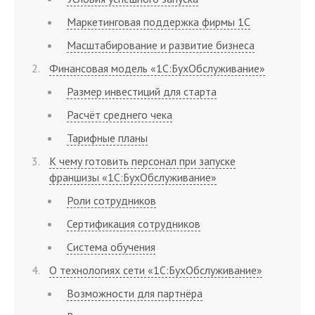
Маркетинговая поддержка фирмы 1С
Масштабирование и развитие бизнеса
Финансовая модель «1С:БухОбслуживание»
Размер инвестиций для старта
Расчёт среднего чека
Тарифные планы
К чему готовить персонал при запуске
франшизы «1С:БухОбслуживание»
Роли сотрудников
Сертификация сотрудников
Система обучения
О технологиях сети «1С:БухОбслуживание»
Возможности для партнёра