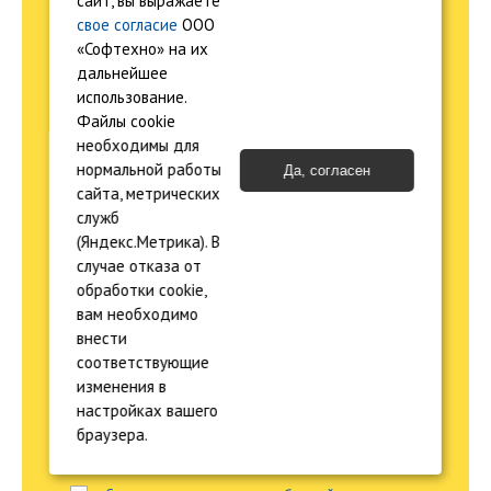
сайт, вы выражаете
свое согласие
ООО
материалов и перезвоним!
«Софтехно» на их
дальнейшее
использование.
Как к вам обращаться?
Файлы cookie
необходимы для
нормальной работы
Да, согласен
Телефон
сайта, метрических
служб
(Яндекс.Метрика). В
E-mail
случае отказа от
обработки cookie,
вам необходимо
Город
внести
соответствующие
изменения в
Отправить
настройках вашего
браузера.
Отправляя форму, я даю
согласие на обработку
персональных данных.